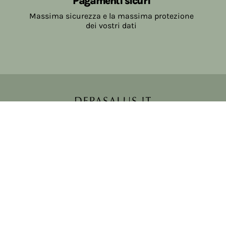
Pagamenti sicuri
Massima sicurezza e la massima protezione
dei vostri dati
Copyright © 2017-2026 Farmacia Salvo-de Paoli s.n.c.
Viale Brescia Villanuova 25089 (BS) Italia
tel: 036531307 email: ordini@farmaciasalvodepaoli.it
P.Iva: 01967720986 cod. fiscale: DPLLRT56M11H717O
iscritta al: DS397030
Privacy policy
Cookie policy
Modifica impostazioni cookie