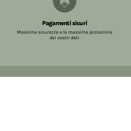
Pagamenti sicuri
Massima sicurezza e la massima protezione
dei vostri dati
Copyright © 2017-2026 Farmacia Salvo-de Paoli s.n.c.
Viale Brescia Villanuova 25089 (BS) Italia
tel: 036531307 email: ordini@farmaciasalvodepaoli.it
P.Iva: 01967720986 cod. fiscale: DPLLRT56M11H717O
iscritta al: DS397030
Privacy policy
Cookie policy
Modifica impostazioni cookie