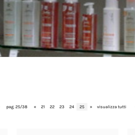
pag. 25/38
«
21
22
23
24
25
»
visualizza tutti