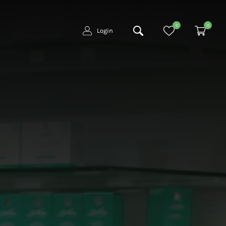
0
0
Login