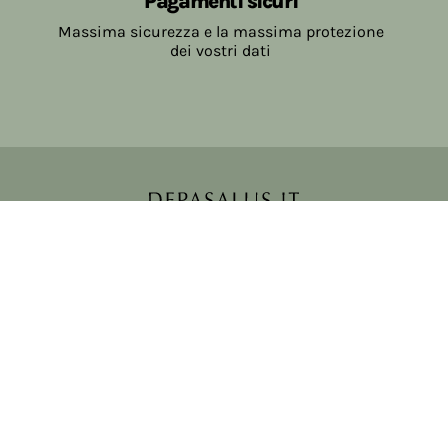
Pagamenti sicuri
Massima sicurezza e la massima protezione
dei vostri dati
Copyright © 2017-2026 Farmacia Salvo-de Paoli s.n.c.
Viale Brescia Villanuova 25089 (BS) Italia
tel: 036531307 email: ordini@farmaciasalvodepaoli.it
P.Iva: 01967720986 cod. fiscale: DPLLRT56M11H717O
iscritta al: DS397030
Privacy policy
Cookie policy
Modifica impostazioni cookie