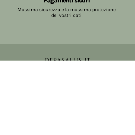
Pagamenti sicuri
Massima sicurezza e la massima protezione
dei vostri dati
Copyright © 2017-2026 Farmacia Salvo-de Paoli s.n.c.
Viale Brescia Villanuova 25089 (BS) Italia
tel: 036531307 email: ordini@farmaciasalvodepaoli.it
P.Iva: 01967720986 cod. fiscale: DPLLRT56M11H717O
iscritta al: DS397030
Privacy policy
Cookie policy
Modifica impostazioni cookie