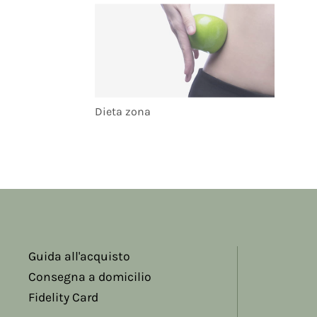
Dieta zona
Guida all'acquisto
Consegna a domicilio
Fidelity Card