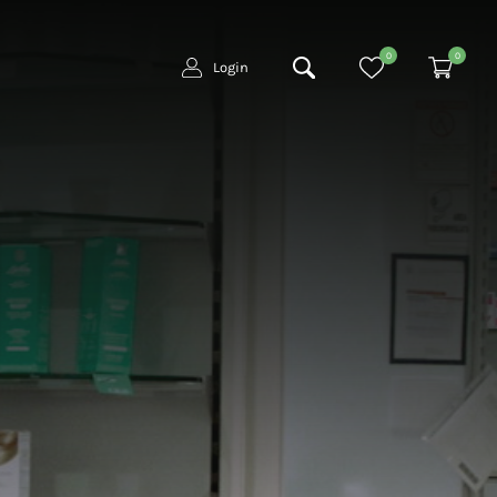
0
0
Login