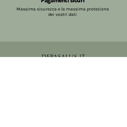
Pagamenti sicuri
Massima sicurezza e la massima protezione
dei vostri dati
Copyright © 2017-2026 Farmacia Salvo-de Paoli s.n.c.
Viale Brescia Villanuova 25089 (BS) Italia
tel: 036531307 email: ordini@farmaciasalvodepaoli.it
P.Iva: 01967720986 cod. fiscale: DPLLRT56M11H717O
iscritta al: DS397030
Privacy policy
Cookie policy
Modifica impostazioni cookie