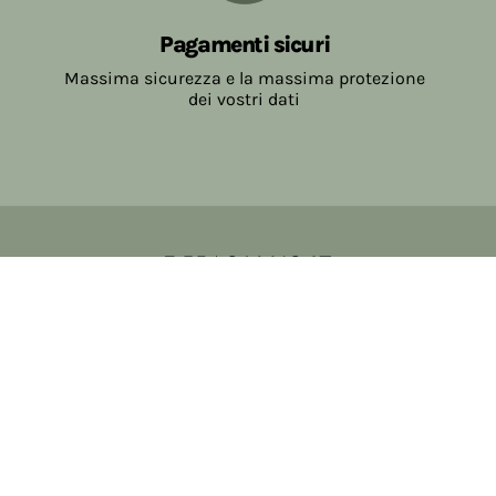
Pagamenti sicuri
Massima sicurezza e la massima protezione
dei vostri dati
Copyright © 2017-2026 Farmacia Salvo-de Paoli s.n.c.
Viale Brescia Villanuova 25089 (BS) Italia
tel: 036531307 email: ordini@farmaciasalvodepaoli.it
P.Iva: 01967720986 cod. fiscale: DPLLRT56M11H717O
iscritta al: DS397030
Privacy policy
Cookie policy
Modifica impostazioni cookie