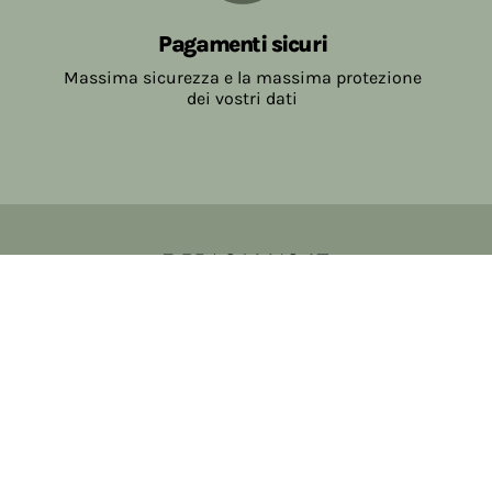
Pagamenti sicuri
Massima sicurezza e la massima protezione
dei vostri dati
Copyright © 2017-2026 Farmacia Salvo-de Paoli s.n.c.
Viale Brescia Villanuova 25089 (BS) Italia
tel: 036531307 email: ordini@farmaciasalvodepaoli.it
P.Iva: 01967720986 cod. fiscale: DPLLRT56M11H717O
iscritta al: DS397030
Privacy policy
Cookie policy
Modifica impostazioni cookie