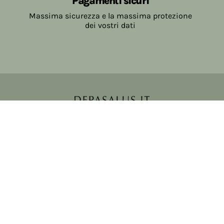
Pagamenti sicuri
Massima sicurezza e la massima protezione
dei vostri dati
Copyright © 2017-2026 Farmacia Salvo-de Paoli s.n.c.
Viale Brescia Villanuova 25089 (BS) Italia
tel: 036531307 email: ordini@farmaciasalvodepaoli.it
P.Iva: 01967720986 cod. fiscale: DPLLRT56M11H717O
iscritta al: DS397030
Privacy policy
Cookie policy
Modifica impostazioni cookie