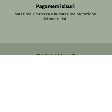
Pagamenti sicuri
Massima sicurezza e la massima protezione
dei vostri dati
Copyright © 2017-2026 Farmacia Salvo-de Paoli s.n.c.
Viale Brescia Villanuova 25089 (BS) Italia
tel: 036531307 email: ordini@farmaciasalvodepaoli.it
P.Iva: 01967720986 cod. fiscale: DPLLRT56M11H717O
iscritta al: DS397030
Privacy policy
Cookie policy
Modifica impostazioni cookie