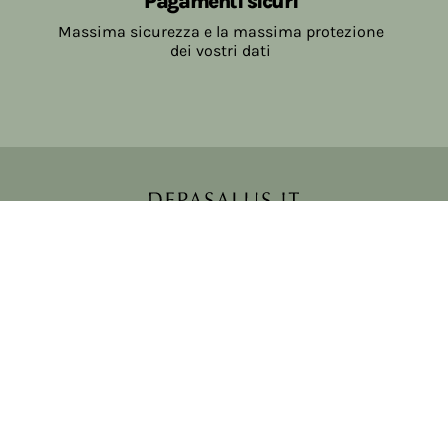
Pagamenti sicuri
Massima sicurezza e la massima protezione
dei vostri dati
Copyright © 2017-2026 Farmacia Salvo-de Paoli s.n.c.
Viale Brescia Villanuova 25089 (BS) Italia
tel: 036531307 email: ordini@farmaciasalvodepaoli.it
P.Iva: 01967720986 cod. fiscale: DPLLRT56M11H717O
iscritta al: DS397030
Privacy policy
Cookie policy
Modifica impostazioni cookie