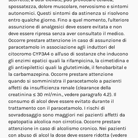
spossatezza, dolore muscolare, nervosismo e sintomi
autonomici. Questi sintomi da astinenza si risolvono
entro qualche giorno. Fino a quel momento, l'ulteriore
assunzione di analgesici deve essere evitata e non
deve essere ripresa senza aver consultato il medico.
Occorre prestare attenzione in caso di assunzione di
paracetamolo in associazione agli induttori del
citocromo CYP3A4 o all'uso di sostanze che inducono
gli enzimi epatici quali la rifampicina, la cimetidina e
gli antiepilettici quali la glutetimide, il fenobarbital e
la carbamazepina. Occorre prestare attenzione
quando si somministra il paracetamolo a pazienti
affetti da insufficienza renale (clearance della
creatinina ≤ 30 ml/min., vedere paragrafo 4.2). Il
consumo di alcol deve essere evitato durante il
trattamento con il paracetamolo. I rischi di
sovradosaggio sono maggiori nei pazienti affetti da
epatopatia alcolica non cirrotica. Occorre prestare
attenzione in caso di alcolismo cronico. Nei pazienti
con abuso di alcol la dose deve essere ridotta (vedere