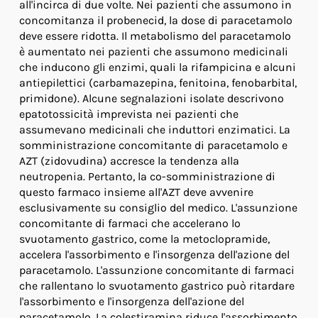
all'incirca di due volte. Nei pazienti che assumono in
concomitanza il probenecid, la dose di paracetamolo
deve essere ridotta. Il metabolismo del paracetamolo
è aumentato nei pazienti che assumono medicinali
che inducono gli enzimi, quali la rifampicina e alcuni
antiepilettici (carbamazepina, fenitoina, fenobarbital,
primidone). Alcune segnalazioni isolate descrivono
epatotossicità imprevista nei pazienti che
assumevano medicinali che induttori enzimatici. La
somministrazione concomitante di paracetamolo e
AZT (zidovudina) accresce la tendenza alla
neutropenia. Pertanto, la co-somministrazione di
questo farmaco insieme all'AZT deve avvenire
esclusivamente su consiglio del medico. L'assunzione
concomitante di farmaci che accelerano lo
svuotamento gastrico, come la metoclopramide,
accelera l'assorbimento e l'insorgenza dell'azione del
paracetamolo. L'assunzione concomitante di farmaci
che rallentano lo svuotamento gastrico può ritardare
l'assorbimento e l'insorgenza dell'azione del
paracetamolo. La colestiramina riduce l'assorbimento