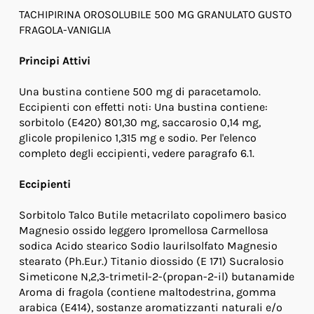
TACHIPIRINA OROSOLUBILE 500 MG GRANULATO GUSTO
FRAGOLA-VANIGLIA
Principi Attivi
Una bustina contiene 500 mg di paracetamolo.
Eccipienti con effetti noti: Una bustina contiene:
sorbitolo (E420) 801,30 mg, saccarosio 0,14 mg,
glicole propilenico 1,315 mg e sodio. Per l'elenco
completo degli eccipienti, vedere paragrafo 6.1.
Eccipienti
Sorbitolo Talco Butile metacrilato copolimero basico
Magnesio ossido leggero Ipromellosa Carmellosa
sodica Acido stearico Sodio laurilsolfato Magnesio
stearato (Ph.Eur.) Titanio diossido (E 171) Sucralosio
Simeticone N,2,3-trimetil-2-(propan-2-il) butanamide
Aroma di fragola (contiene maltodestrina, gomma
arabica (E414), sostanze aromatizzanti naturali e/o