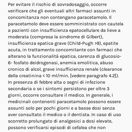
Per evitare il rischio di sovradosaggio, occorre
verificare che gli eventuali altri farmaci assunti in
concomitanza non contengano paracetamolo. Il
paracetamolo deve essere somministrato con cautela
a pazienti con insufficienza epatocellulare da lieve a
moderata (compresa la sindrome di Gilbert),
insufficienza epatica grave (Child-Pugh >9), epatite
acuta, in trattamento concomitante con farmaci che
alterano la funzionalità epatica, carenza di glucosio-
6- fosfato deidrogenasi, anemia emolitica, abuso
cronico di alcol, grave insufficienza renale (clearance
della creatinina < 10 ml/min. [vedere paragrafo 4.2]).
In presenza di febbre alta o segni di infezione
secondaria o se i sintomi persistono per oltre 3
giorni, occorre consultare il medico. In generale, i
medicinali contenenti paracetamolo possono essere
assunti solo per pochi giorni e a basse dosi senza
aver consultato il medico o il dentista. In caso di uso
scorretto prolungato di analgesici a dosi elevate,
possono verificarsi episodi di cefalea che non