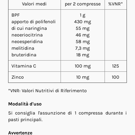
Valori medi
per 2 compresse
%VNR*
BPF
1 g
apporto di polifenoli
430 mg
di cui naringina
55 mg
neoeriocitrina
46 mg
neoesperidina
58 mg
melitidina
7,3 mg
bruteridina
18 mg
Vitamina C
100 mg
125
Zinco
10 mg
100
*VNR: Valori Nutritivi di Riferimento
Modalità d'uso
Si consiglia l'assunzione di 1 compressa durante i
pasti principali.
Avvertenze