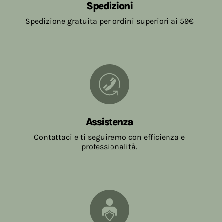
Fino a € 19,99
€ 7,90
giorni dalla data dell'ordine, trascorso tale
Spedizioni
termine senza che i prodotti siano stati ritirati, ,
Da € 20,00 a € 58,99
€ 5,40
Spedizione gratuita per ordini superiori ai 59€
l'ordine sarà annullato.
Da € 59,00
Gratuite
Assistenza
Contattaci e ti seguiremo con efficienza e
professionalità.