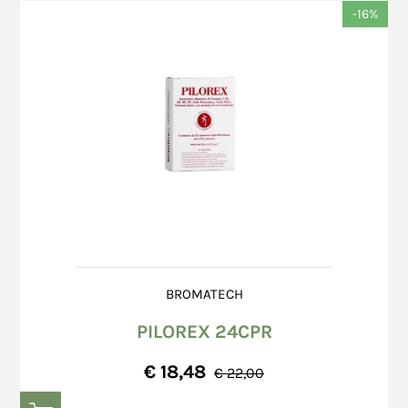
informazioni relative alla Carta di Credito del
-16%
dell’ordine.
Consumatore, in quanto tali informazioni
Invia
Una volta firmato il documento del corriere, il
vengono digitate direttamente sul sito
Consumatore non potrà opporre alcuna
dell'istituto bancario che gestisce la transazione
contestazione circa le caratteristiche dei colli
tramite una connessione protetta che permette
consegnati, fatto salvo quanto previsto
di comunicare in una modalità progettata per
all’art. 15 (Diritto di Recesso).
evitare l'intercettazione, la modifica o la
Pur in presenza di imballo integro, il
falsificazione delle informazioni. Non essendoci
Consumatore dovrà verificare la merce entro
trasmissione dati, non vi è la possibilità che
8 (otto) giorni dal giorno successivo a quello
questi dati siano intercettati. Nessun archivio
di ricevimento; eventuali danni o anomalie
informatico del Venditore contiene, né conserva,
occulti dovranno essere segnalate per
tali dati; pertanto in nessun caso il Venditore
iscritto a mezzo raccomandata A.R. al
può essere ritenuta responsabile per l'eventuale
corriere il cui indirizzo è riportato sul
uso fraudolento o indebito di Carte di Credito da
BROMATECH
documento accompagnatorio.
parte di terzi.
PILOREX 24CPR
€ 18,48
€ 22,00
In caso di pagamento tramite Bonifico Bancario