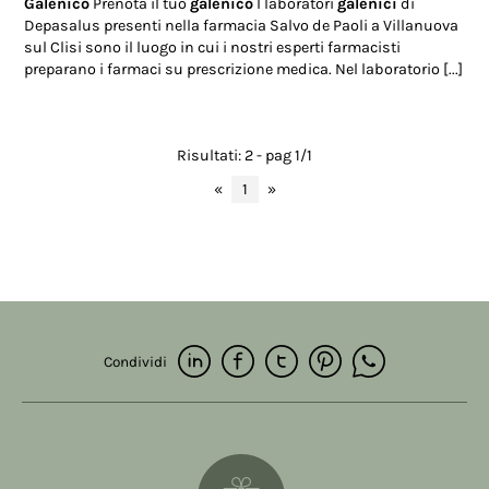
Galenico
Prenota il tuo
galenico
I laboratori
galenici
di
Depasalus presenti nella farmacia Salvo de Paoli a Villanuova
sul Clisi sono il luogo in cui i nostri esperti farmacisti
preparano i farmaci su prescrizione medica. Nel laboratorio [...]
Risultati: 2 - pag 1/1
«
1
»
Condividi