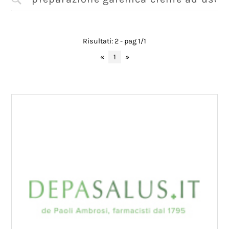
Risultati: 2 - pag 1/1
«
1
»