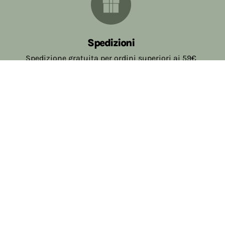
Spedizioni
Spedizione gratuita per ordini superiori ai 59€
Assistenza
Contattaci e ti seguiremo con efficienza e
professionalità.