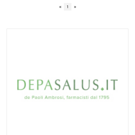
«
1
»