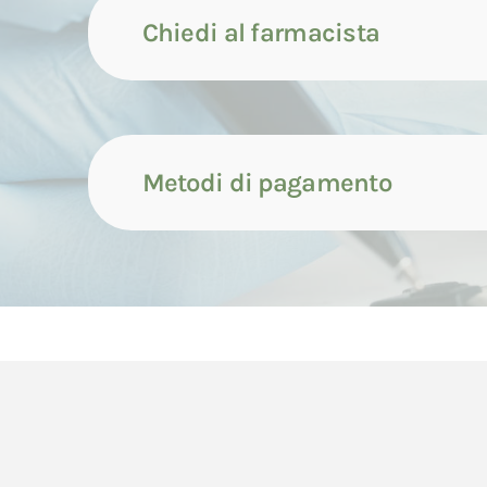
Chiedi al farmacista
Metodi di pagamento
Contattaci tramite compila
Il pagamento dei prodotti può avvenire attrave
Contattaci tramite whatsap
di seguito indicate.
Il pagamento con carta di credito avverrà cont
Contattaci tramite chiamata
dell'ordine da parte del Consumatore.