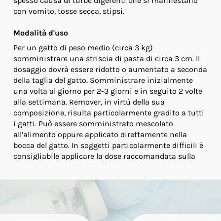
spesso causa di turbe digerenti che si manifestano
con vomito, tosse secca, stipsi.
Modalità d'uso
Per un gatto di peso medio (circa 3 kg)
somministrare una striscia di pasta di circa 3 cm. Il
dosaggio dovrà essere ridotto o aumentato a seconda
della taglia del gatto. Somministrare inizialmente
una volta al giorno per 2-3 giorni e in seguito 2 volte
alla settimana. Remover, in virtù della sua
composizione, risulta particolarmente gradito a tutti
i gatti. Può essere somministrato mescolato
all’alimento oppure applicato direttamente nella
bocca del gatto. In soggetti particolarmente difficili è
consigliabile applicare la dose raccomandata sulla
zampa del gatto, con conseguente ingestione del
prodotto a seguito del leccamento.
Avvertenze
L’impiego di Remover non necessita di particolari