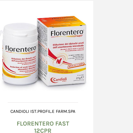
ntegro, non danneggiato, né bagnato od alterato.
teriori o la mancata corrispondenza del
delle indicazioni, devono essere
testati al corriere che effettua la consegna,
ra "ritiro con riserva" sull'apposito
natorio e confermati, entro 8 (otto) giorni
 una raccomandata A.R. al corriere, il cui
ato sul documento accompagnatorio. Nel caso
danneggiato scrivere "ritiro con riserva perché
to". E' inoltre richiesta l'apertura di una
 presso il Venditore, mediante l’utilizzo della
zione problemi nella scheda dell’ordine.
il documento del corriere, il Consumatore non
a contestazione circa le caratteristiche dei
tto salvo quanto previsto all’art. 15 (Diritto di
CANDIOLI IST.PROFIL.E FARM.SPA
FLORENTERO FAST
 imballo integro, il Consumatore dovrà
12CPR
 entro 8 (otto) giorni dal giorno successivo a