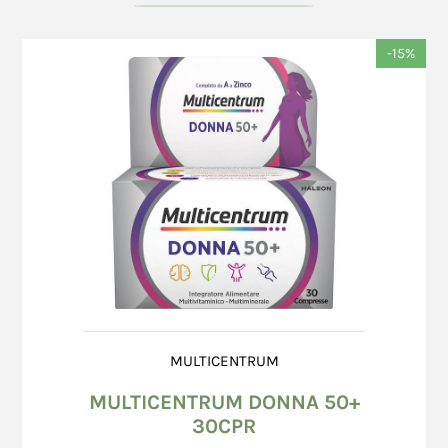
prezzi.
che si appoggiano ai circuiti Visa, Mastercard.
Al momento della consegna della merce da
In caso di mancata accettazione dell'ordine, il
-15%
parte del trasportatore, il Consumatore è
Nome *
Cognome *
Venditore richiederà immediatamente
tenuto a controllare che:
l'annullamento della transazione e lo svincolo
il numero dei colli in consegna corrisponda a
dell'importo impegnato. I tempi di svincolo
quanto indicato in fattura;
dipendono esclusivamente dal sistema bancario
l'imballo risulti integro, non danneggiato, né
e possono arrivare fino alla loro naturale
Email *
bagnato od alterato.
scadenza (24° giorno dalla data di
Eventuali danni esteriori o la mancata
autorizzazione). Richiesto l'annullamento della
corrispondenza del numero dei colli o delle
transazione, in nessun caso il Venditore può
indicazioni, devono essere immediatamente
essere ritenuta responsabile per eventuali danni,
contestati al corriere che effettua la
Messaggio *
diretti o indiretti, provocati da ritardo nel
consegna, apponendo la dicitura "ritiro con
mancato svincolo dell'importo impegnato da
riserva" sull'apposito documento
parte del sistema bancario.
accompagnatorio e confermati, entro 8
Il Venditore si riserva la facoltà di richiedere al
MULTICENTRUM
(otto) giorni mediante l’invio di una
Consumatore informazioni integrative (ad es.
raccomandata A.R. al corriere, il cui indirizzo
MULTICENTRUM DONNA 50+
numero di telefono fisso) o l'invio di copia di
è riportato sul documento accompagnatorio.
30CPR
documenti comprovanti la titolarità della Carta
Nel caso specifico di pacco danneggiato