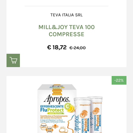
dell'Autorità.
In caso di mancata accettazione dell'ordine, il
La consegna standard dei prodotti, salvo
TEVA ITALIA SRL
Venditore rimborserà immediatamente l'importo
diverso accordo scritto fra le Parti, avverrà in
versato dal Consumatore chiedendo
base a quanto di seguito riportato:
MILL&JOY TEVA 100
precedentemente al Consumatore le coordinate
ordini ricevuti entro le ore 12:30, dal lunedì al
COMPRESSE
bancarie per effettuare il Bonifico Bancario.
venerdì (esclusi i giorni festivi), verranno
€ 18,72
consegnati al trasportatore entro il giorno
€ 24,00
successivo;
ordini ricevuti successivamente alle ore
In caso di acquisto attraverso la modalità di
12:30, dal lunedì al venerdì (esclusi i giorni
pagamento PayPal, a conclusione dell'ordine, il
festivi), verranno consegnati al trasportatore
Consumatore viene indirizzato alla pagina di
-22%
entro il secondo giorno feriale (escluso il
login di PayPal.
sabato) successivo al giorno di ricezione
In caso di mancata accettazione dell'ordine, il
dell’ordine;
Venditore rimborserà immediatamente l'importo
ordini ricevuti nelle giornate di sabato o
versato dal Consumatore sul conto PayPal del
domenica od in giorni festivi, verranno
Consumatore.
consegnati al trasportatore entro il secondo
Richiesto l'annullamento della transazione, in
giorno feriale (escluso il sabato) successivo
nessun caso il Venditore può essere ritenuta
al giorno di ricezione dell’ordine.