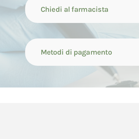
Chiedi al farmacista
Metodi di pagamento
Contattaci tramite compila
Il pagamento dei prodotti può avvenire attrave
Contattaci tramite whatsap
di seguito indicate.
Il pagamento con carta di credito avverrà cont
Contattaci tramite chiamata
dell'ordine da parte del Consumatore.