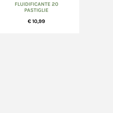
FLUIDIFICANTE 20
to; eventuali danni o anomalie occulti
PASTIGLIE
gnalate per iscritto a mezzo raccomandata
cui indirizzo è riportato sul documento
€ 10,99
i prodotti presso il Venditore dipende dalla
tti presso il Venditore e dal momento in cui il
sso il Venditore per il loro ritiro.
sso indirizzo indicato dal Consumatore
egna presso uno specifico indirizzo dei
edi art. 10, commi da 2 a 6), di seguito
amente indicativi; la seguente tempistica
ioni per cause di forza maggiore, a causa delle
co e della viabilità in genere o per atto