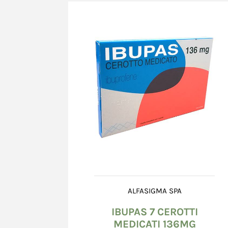
Le carte di credito accettate sono tutte quelle 
circuiti Visa, Mastercard.
In caso di mancata accettazione dell'ordine, il 
immediatamente l'annullamento della transazi
dell'importo impegnato. I tempi di svincolo di
esclusivamente dal sistema bancario e possono 
loro naturale scadenza (24° giorno dalla data d
Richiesto l'annullamento della transazione, in 
Nome *
Cognome *
Venditore può essere ritenuta responsabile per
diretti o indiretti, provocati da ritardo nel ma
dell'importo impegnato da parte del sistema ba
Il Venditore si riserva la facoltà di richiedere 
informazioni integrative (ad es. numero di telef
Email *
copia di documenti comprovanti la titolarità de
utilizzata; in mancanza della documentazione r
si riserva la facoltà di non accettare l'ordine.
ALFASIGMA SPA
Il Venditore, in nessun momento della procedura
Messaggio *
IBUPAS 7 CEROTTI
grado di conoscere le informazioni relative alla
MEDICATI 136MG
Consumatore, in quanto tali informazioni ven