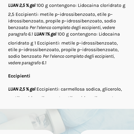
LUAN 2,5 % gel
100 g contengono: Lidocaina cloridrato g
2,5 Eccipienti: metile p–idrossibenzoato, etile p–
idrossibenzoato, propile p–idrossibenzoato, sodio
benzoato
Per l’elenco completo degli eccipienti, vedere
paragrafo 6.1
LUAN 1% gel
100 g contengono: Lidocaina
cloridrato g 1 Eccipienti: metile p–idrossibenzoato,
etile p–idrossibenzoato, propile p–idrossibenzoato,
sodio benzoato
Per l’elenco completo degli eccipienti,
vedere paragrafo 6.1
Eccipienti
LUAN 2,5 % gel
Eccipienti: carmellosa sodica, glicerolo,
metile p–idrossibenzoato, etile p–idrossibenzoato,
propile p–idrossibenzoato, sodio benzoato, acqua
depurata.
LUAN 1% gel
Eccipienti: carmellosa sodica,
glicerolo, metile p–idrossibenzoato, etile p–
idrossibenzoato, propile p–idrossibenzoato, sodio
benzoato, acqua depurata.