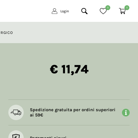
0
0
Login
URGICO
€ 11,74
Spedizione gratuita per ordini superiori
ai 59€