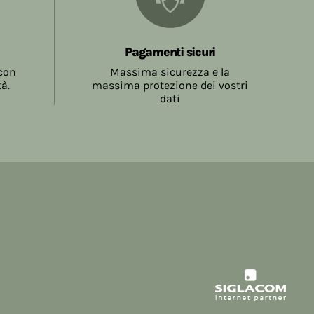
la conclusione del contratto, come meglio
.5.
Pagamenti sicuri
 con
Massima sicurezza e la
tà.
massima protezione dei vostri
dati
sono a carico del Consumatore e sono
tore sul Sito prima della richiesta di invio
atore inviando l'ordine accetta l'ammontare
a evidenziate al momento dell'effettuazione
ne
Spedizione
19,99
€ 7,90
 € 58,99
€ 5,40
9,00
Gratuite