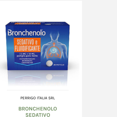
ntegro, non danneggiato, né bagnato od alterato.
teriori o la mancata corrispondenza del
delle indicazioni, devono essere
testati al corriere che effettua la consegna,
ra "ritiro con riserva" sull'apposito
natorio e confermati, entro 8 (otto) giorni
 una raccomandata A.R. al corriere, il cui
ato sul documento accompagnatorio. Nel caso
danneggiato scrivere "ritiro con riserva perché
to". E' inoltre richiesta l'apertura di una
 presso il Venditore, mediante l’utilizzo della
zione problemi nella scheda dell’ordine.
il documento del corriere, il Consumatore non
a contestazione circa le caratteristiche dei
tto salvo quanto previsto all’art. 15 (Diritto di
PERRIGO ITALIA SRL
BRONCHENOLO
 imballo integro, il Consumatore dovrà
SEDATIVO
 entro 8 (otto) giorni dal giorno successivo a