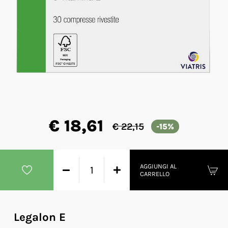
€ 18,61
€ 22,15
-15%
AGGIUNGI AL
CARRELLO
Legalon E