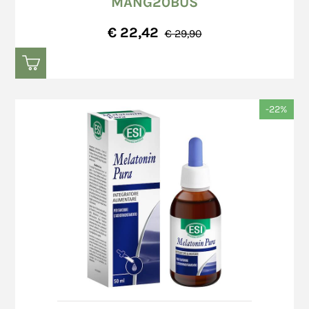
MANG20BUS
bancarie per effettuare il Bonifico Bancario.
venerdì (esclusi i giorni festivi), verranno
€ 22,42
consegnati al trasportatore entro il giorno
€ 29,90
successivo;
ordini ricevuti successivamente alle ore
In caso di acquisto attraverso la modalità di
12:30, dal lunedì al venerdì (esclusi i giorni
pagamento PayPal, a conclusione dell'ordine, il
festivi), verranno consegnati al trasportatore
Consumatore viene indirizzato alla pagina di
-22%
entro il secondo giorno feriale (escluso il
login di PayPal.
sabato) successivo al giorno di ricezione
In caso di mancata accettazione dell'ordine, il
dell’ordine;
Venditore rimborserà immediatamente l'importo
ordini ricevuti nelle giornate di sabato o
versato dal Consumatore sul conto PayPal del
domenica od in giorni festivi, verranno
Consumatore.
consegnati al trasportatore entro il secondo
Richiesto l'annullamento della transazione, in
giorno feriale (escluso il sabato) successivo
nessun caso il Venditore può essere ritenuta
al giorno di ricezione dell’ordine.
responsabile per eventuali danni, diretti o
I tempi di consegna indicativi, espressi in
indiretti, provocati da ritardo nel mancato
numero di giorni feriali, sono i seguenti: 3
svincolo dell'importo impegnato da parte di
(tre) giorni feriali.
PayPal.
In ogni caso, i tempi di consegna non
Il Venditore, in nessun momento della procedura