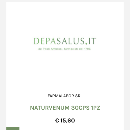
segnalazione problemi nella scheda
informazioni relative alla Carta di Credito del
dell’ordine.
Consumatore, in quanto tali informazioni
Invia
Una volta firmato il documento del corriere, il
vengono digitate direttamente sul sito
Consumatore non potrà opporre alcuna
dell'istituto bancario che gestisce la transazione
contestazione circa le caratteristiche dei colli
tramite una connessione protetta che permette
consegnati, fatto salvo quanto previsto
di comunicare in una modalità progettata per
all’art. 15 (Diritto di Recesso).
evitare l'intercettazione, la modifica o la
Pur in presenza di imballo integro, il
falsificazione delle informazioni. Non essendoci
Consumatore dovrà verificare la merce entro
trasmissione dati, non vi è la possibilità che
8 (otto) giorni dal giorno successivo a quello
questi dati siano intercettati. Nessun archivio
di ricevimento; eventuali danni o anomalie
informatico del Venditore contiene, né conserva,
occulti dovranno essere segnalate per
tali dati; pertanto in nessun caso il Venditore
iscritto a mezzo raccomandata A.R. al
può essere ritenuta responsabile per l'eventuale
corriere il cui indirizzo è riportato sul
uso fraudolento o indebito di Carte di Credito da
FARMALABOR SRL
documento accompagnatorio.
parte di terzi.
NATURVENUM 30CPS 1PZ
€ 15,60
In caso di pagamento tramite Bonifico Bancario