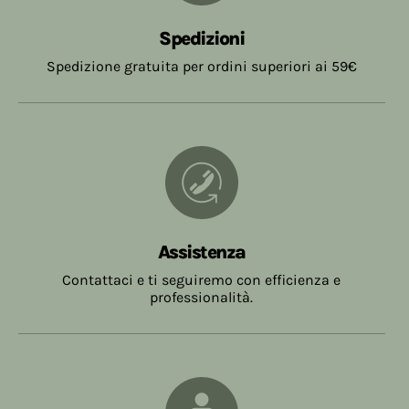
Fino a € 19,99
€ 7,90
giorni dalla data dell'ordine, trascorso tale
termine senza che i prodotti siano stati ritirati, ,
Spedizioni
Da € 20,00 a € 58,99
€ 5,40
l'ordine sarà annullato.
Spedizione gratuita per ordini superiori ai 59€
Da € 59,00
Gratuite
Assistenza
Contattaci e ti seguiremo con efficienza e
professionalità.