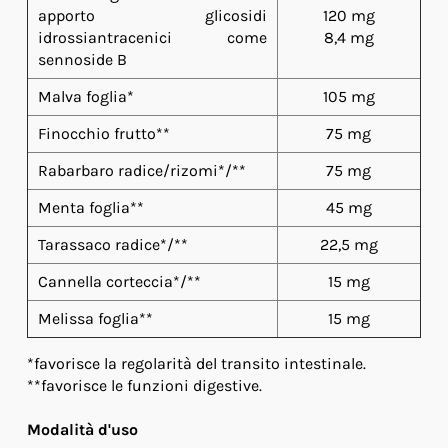
apporto glicosidi
120 mg
idrossiantracenici come
8,4 mg
sennoside B
Malva foglia*
105 mg
Finocchio frutto**
75 mg
Rabarbaro radice/rizomi*/**
75 mg
Menta foglia**
45 mg
Tarassaco radice*/**
22,5 mg
Cannella corteccia*/**
15 mg
Melissa foglia**
15 mg
*favorisce la regolarità del transito intestinale.
**favorisce le funzioni digestive.
Modalità d'uso