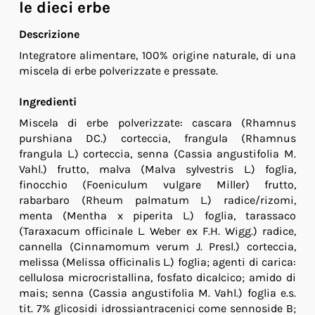
le dieci erbe
Descrizione
Integratore alimentare, 100% origine naturale, di una
miscela di erbe polverizzate e pressate.
Ingredienti
Miscela di erbe polverizzate: cascara (Rhamnus
purshiana DC.) corteccia, frangula (Rhamnus
frangula L.) corteccia, senna (Cassia angustifolia M.
Vahl.) frutto, malva (Malva sylvestris L.) foglia,
finocchio (Foeniculum vulgare Miller) frutto,
rabarbaro (Rheum palmatum L.) radice/rizomi,
menta (Mentha x piperita L.) foglia, tarassaco
(Taraxacum officinale L. Weber ex F.H. Wigg.) radice,
cannella (Cinnamomum verum J. Presl.) corteccia,
melissa (Melissa officinalis L.) foglia; agenti di carica:
cellulosa microcristallina, fosfato dicalcico; amido di
mais; senna (Cassia angustifolia M. Vahl.) foglia e.s.
tit. 7% glicosidi idrossiantracenici come sennoside B;