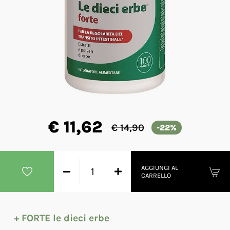
€ 11,62
€ 14,90
-22%
AGGIUNGI AL
CARRELLO
+ FORTE le dieci erbe