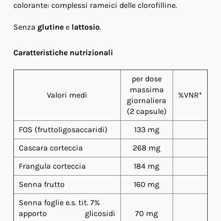
colorante: complessi rameici delle clorofilline.
Senza
glutine
e
lattosio
.
Caratteristiche nutrizionali
per dose
massima
Valori medi
%VNR*
giornaliera
(2 capsule)
FOS (fruttoligosaccaridi)
133 mg
Cascara corteccia
268 mg
Frangula corteccia
184 mg
Senna frutto
160 mg
Senna foglie e.s. tit. 7%
apporto glicosidi
70 mg