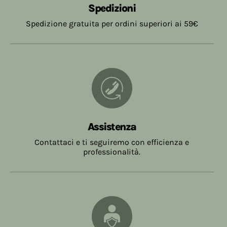
Fino a € 19,99
€ 7,90
Spedizioni
giorni dalla data dell'ordine, trascorso tale
termine senza che i prodotti siano stati ritirati, ,
Spedizione gratuita per ordini superiori ai 59€
Da € 20,00 a € 58,99
€ 5,40
l'ordine sarà annullato.
Da € 59,00
Gratuite
Assistenza
Contattaci e ti seguiremo con efficienza e
professionalità.