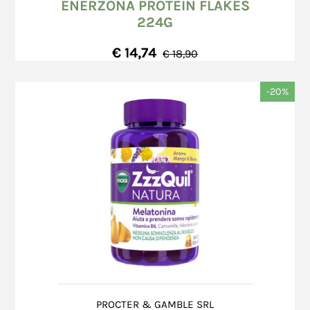
ordini ricevuti entro le ore 12:30, dal lunedì al
ENERZONA PROTEIN FLAKES
bancarie per effettuare il Bonifico Bancario.
venerdì (esclusi i giorni festivi), verranno
224G
consegnati al trasportatore entro il giorno
€ 14,74
successivo;
€ 18,90
ordini ricevuti successivamente alle ore
In caso di acquisto attraverso la modalità di
12:30, dal lunedì al venerdì (esclusi i giorni
pagamento PayPal, a conclusione dell'ordine, il
-20%
festivi), verranno consegnati al trasportatore
Consumatore viene indirizzato alla pagina di
entro il secondo giorno feriale (escluso il
login di PayPal.
sabato) successivo al giorno di ricezione
In caso di mancata accettazione dell'ordine, il
dell’ordine;
Venditore rimborserà immediatamente l'importo
ordini ricevuti nelle giornate di sabato o
versato dal Consumatore sul conto PayPal del
domenica od in giorni festivi, verranno
Consumatore.
consegnati al trasportatore entro il secondo
Richiesto l'annullamento della transazione, in
giorno feriale (escluso il sabato) successivo
nessun caso il Venditore può essere ritenuta
al giorno di ricezione dell’ordine.
responsabile per eventuali danni, diretti o
I tempi di consegna indicativi, espressi in
indiretti, provocati da ritardo nel mancato
numero di giorni feriali, sono i seguenti: 3
svincolo dell'importo impegnato da parte di
(tre) giorni feriali.
PayPal.
In ogni caso, i tempi di consegna non
Il Venditore, in nessun momento della procedura
PROCTER & GAMBLE SRL