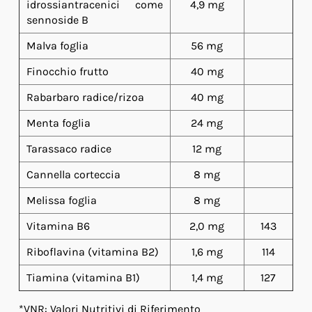
idrossiantracenici come
4,9 mg
sennoside B
Malva foglia
56 mg
Finocchio frutto
40 mg
Rabarbaro radice/rizoa
40 mg
Menta foglia
24 mg
Tarassaco radice
12 mg
Cannella corteccia
8 mg
Melissa foglia
8 mg
Vitamina B6
2,0 mg
143
Riboflavina (vitamina B2)
1,6 mg
114
Tiamina (vitamina B1)
1,4 mg
127
*VNR: Valori Nutritivi di Riferimento