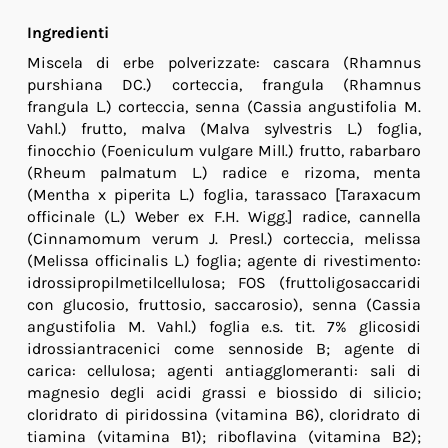
Ingredienti
Miscela di erbe polverizzate: cascara (Rhamnus
purshiana DC.) corteccia, frangula (Rhamnus
frangula L.) corteccia, senna (Cassia angustifolia M.
Vahl.) frutto, malva (Malva sylvestris L.) foglia,
finocchio (Foeniculum vulgare Mill.) frutto, rabarbaro
(Rheum palmatum L.) radice e rizoma, menta
(Mentha x piperita L.) foglia, tarassaco [Taraxacum
officinale (L.) Weber ex F.H. Wigg.] radice, cannella
(Cinnamomum verum J. Presl.) corteccia, melissa
(Melissa officinalis L.) foglia; agente di rivestimento:
idrossipropilmetilcellulosa; FOS (fruttoligosaccaridi
con glucosio, fruttosio, saccarosio), senna (Cassia
angustifolia M. Vahl.) foglia e.s. tit. 7% glicosidi
idrossiantracenici come sennoside B; agente di
carica: cellulosa; agenti antiagglomeranti: sali di
magnesio degli acidi grassi e biossido di silicio;
cloridrato di piridossina (vitamina B6), cloridrato di
tiamina (vitamina B1); riboflavina (vitamina B2);