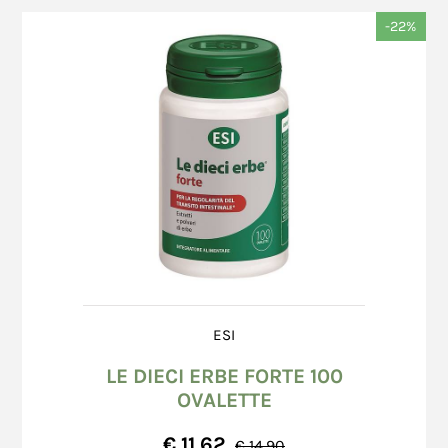
segnalazione problemi nella scheda
informazioni relative alla Carta di Credito del
-22%
dell’ordine.
Consumatore, in quanto tali informazioni
Invia
Una volta firmato il documento del corriere, il
vengono digitate direttamente sul sito
Consumatore non potrà opporre alcuna
dell'istituto bancario che gestisce la transazione
contestazione circa le caratteristiche dei colli
tramite una connessione protetta che permette
consegnati, fatto salvo quanto previsto
di comunicare in una modalità progettata per
all’art. 15 (Diritto di Recesso).
evitare l'intercettazione, la modifica o la
Pur in presenza di imballo integro, il
falsificazione delle informazioni. Non essendoci
Consumatore dovrà verificare la merce entro
trasmissione dati, non vi è la possibilità che
8 (otto) giorni dal giorno successivo a quello
questi dati siano intercettati. Nessun archivio
di ricevimento; eventuali danni o anomalie
informatico del Venditore contiene, né conserva,
occulti dovranno essere segnalate per
tali dati; pertanto in nessun caso il Venditore
iscritto a mezzo raccomandata A.R. al
può essere ritenuta responsabile per l'eventuale
corriere il cui indirizzo è riportato sul
uso fraudolento o indebito di Carte di Credito da
ESI
documento accompagnatorio.
parte di terzi.
LE DIECI ERBE FORTE 100
OVALETTE
€ 11,62
In caso di pagamento tramite Bonifico Bancario
€ 14,90