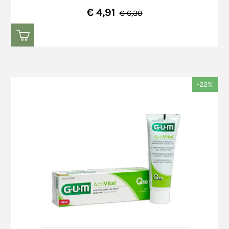
€ 4,91
€ 6,30
-22%