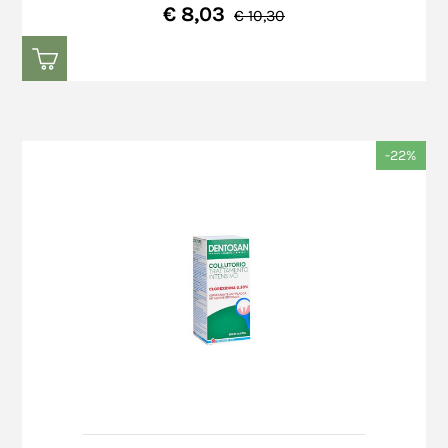
€ 8,03
€ 10,30
-22%