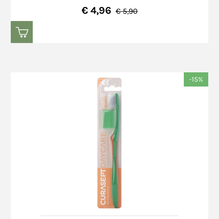
€ 4,96
€ 5,90
-15%