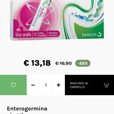
€ 13,18
€ 16,90
-22%
AGGIUNGI AL
CARRELLO
Enterogermina