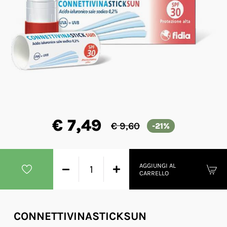
€ 7,49
€ 9,60
-21%
AGGIUNGI AL
CARRELLO
CONNETTIVINASTICKSUN