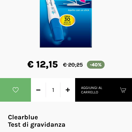
€ 12,15
€ 20,25
-40%
AGGIUNGI AL
CARRELLO
Clearblue
Test di gravidanza