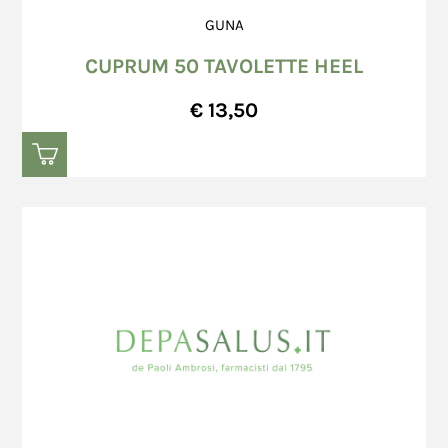
Venditore rimborserà immediatamente l'importo
diverso accordo scritto fra le Parti, avverrà in
GUNA
versato dal Consumatore chiedendo
base a quanto di seguito riportato:
precedentemente al Consumatore le coordinate
ordini ricevuti entro le ore 12:30, dal lunedì al
CUPRUM 50 TAVOLETTE HEEL
bancarie per effettuare il Bonifico Bancario.
venerdì (esclusi i giorni festivi), verranno
€ 13,50
consegnati al trasportatore entro il giorno
successivo;
ordini ricevuti successivamente alle ore
In caso di acquisto attraverso la modalità di
12:30, dal lunedì al venerdì (esclusi i giorni
pagamento PayPal, a conclusione dell'ordine, il
festivi), verranno consegnati al trasportatore
Consumatore viene indirizzato alla pagina di
entro il secondo giorno feriale (escluso il
login di PayPal.
sabato) successivo al giorno di ricezione
In caso di mancata accettazione dell'ordine, il
dell’ordine;
Venditore rimborserà immediatamente l'importo
ordini ricevuti nelle giornate di sabato o
versato dal Consumatore sul conto PayPal del
domenica od in giorni festivi, verranno
Consumatore.
consegnati al trasportatore entro il secondo
Richiesto l'annullamento della transazione, in
giorno feriale (escluso il sabato) successivo
nessun caso il Venditore può essere ritenuta
al giorno di ricezione dell’ordine.
responsabile per eventuali danni, diretti o
I tempi di consegna indicativi, espressi in
indiretti, provocati da ritardo nel mancato
numero di giorni feriali, sono i seguenti: 3