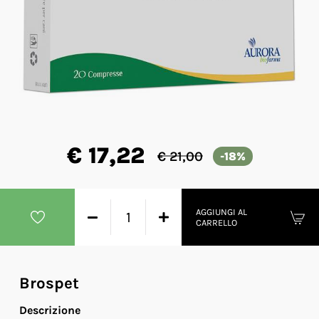
€ 17,22
€ 21,00
-18%
AGGIUNGI AL
CARRELLO
Brospet
Descrizione