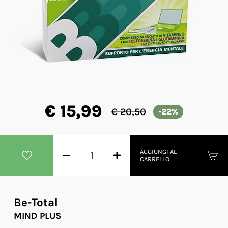
€ 15,99
€ 20,50
-22%
AGGIUNGI AL
CARRELLO
Be-Total
MIND PLUS