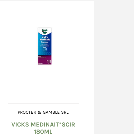
ntegro, non danneggiato, né bagnato od alterato.
teriori o la mancata corrispondenza del
delle indicazioni, devono essere
testati al corriere che effettua la consegna,
ra "ritiro con riserva" sull'apposito
natorio e confermati, entro 8 (otto) giorni
 una raccomandata A.R. al corriere, il cui
ato sul documento accompagnatorio. Nel caso
danneggiato scrivere "ritiro con riserva perché
to". E' inoltre richiesta l'apertura di una
 presso il Venditore, mediante l’utilizzo della
zione problemi nella scheda dell’ordine.
il documento del corriere, il Consumatore non
a contestazione circa le caratteristiche dei
tto salvo quanto previsto all’art. 15 (Diritto di
PROCTER & GAMBLE SRL
VICKS MEDINAIT*SCIR
 imballo integro, il Consumatore dovrà
180ML
 entro 8 (otto) giorni dal giorno successivo a