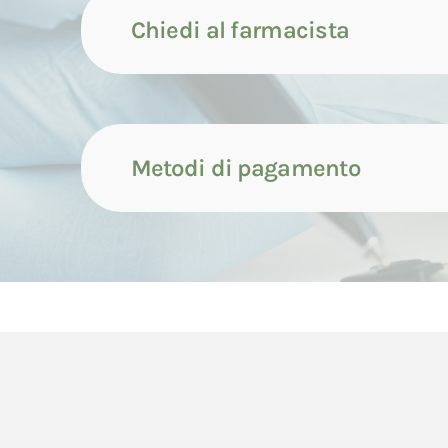
Chiedi al farmacista
Metodi di pagamento
Contattaci tramite compila
Il pagamento dei prodotti può avvenire attrave
Contattaci tramite whatsap
di seguito indicate.
Il pagamento con carta di credito avverrà cont
Contattaci tramite chiamata
dell'ordine da parte del Consumatore.