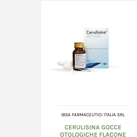
Le carte di credito accettate sono tutte quelle 
circuiti Visa, Mastercard.
In caso di mancata accettazione dell'ordine, il 
immediatamente l'annullamento della transazi
dell'importo impegnato. I tempi di svincolo di
esclusivamente dal sistema bancario e possono 
loro naturale scadenza (24° giorno dalla data d
Richiesto l'annullamento della transazione, in 
Nome *
Cognome *
Venditore può essere ritenuta responsabile per
diretti o indiretti, provocati da ritardo nel ma
dell'importo impegnato da parte del sistema ba
Il Venditore si riserva la facoltà di richiedere 
informazioni integrative (ad es. numero di telef
Email *
copia di documenti comprovanti la titolarità de
utilizzata; in mancanza della documentazione r
si riserva la facoltà di non accettare l'ordine.
IBSA FARMACEUTICI ITALIA SRL
Il Venditore, in nessun momento della procedura
Messaggio *
CERULISINA GOCCE
grado di conoscere le informazioni relative alla
OTOLOGICHE FLACONE
Consumatore, in quanto tali informazioni ven