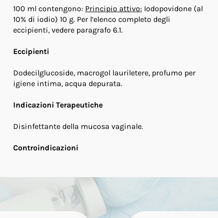
100 ml contengono:
Principio attivo:
Iodopovidone (al
10% di iodio) 10 g. Per l’elenco completo degli
eccipienti, vedere paragrafo 6.1.
Eccipienti
Dodecilglucoside, macrogol lauriletere, profumo per
igiene intima, acqua depurata.
Indicazioni Terapeutiche
Disinfettante della mucosa vaginale.
Controindicazioni
• Ipersensibilità al principio attivo o ad uno qualsiasi
degli eccipienti elencati al paragrafo 6.1. •
Ipertiroidismo
Posologia