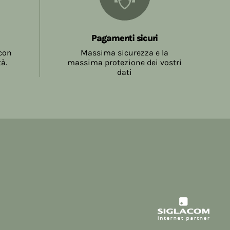
la conclusione del contratto, come meglio
.5.
Pagamenti sicuri
 con
Massima sicurezza e la
tà.
massima protezione dei vostri
dati
sono a carico del Consumatore e sono
tore sul Sito prima della richiesta di invio
atore inviando l'ordine accetta l'ammontare
a evidenziate al momento dell'effettuazione
ne
Spedizione
19,99
€ 7,90
 € 58,99
€ 5,40
9,00
Gratuite