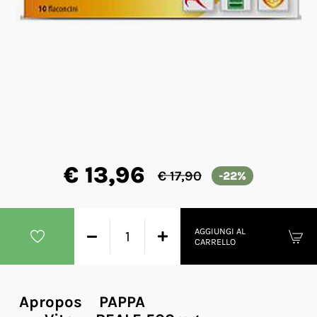
€ 13,96
€ 17,90
-22%
AGGIUNGI AL
CARRELLO
Apropos PAPPA