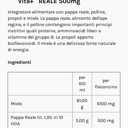
Vita+ REALE 500mg
Integratore alimentare con pappa reale, polline,
propoli e miele. La pappa reale, alimento dell'ape
regina, e il polline contengono importanti principi
nutritivi quali proteine, amminoacidi liberi e
vitamine del gruppo B. La propoli apporta
bioflavonoidi. Il miele è una deliziosa fonte naturale
di energia.
Ingredienti
per
per
100
flaconcino
ml
61,00
Miele
6100 mg
g
Pappa Reale tit. 1,3% in 10
5,00 g
500 mg
HDA