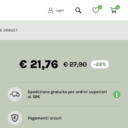
0
0
Login
US 20BUST
€ 21,76
€ 27,90
-22%
Spedizione gratuita per ordini superiori
ai 59€
Pagamenti sicuri