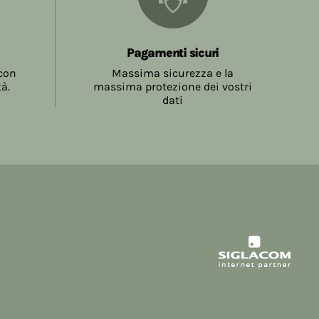
la conclusione del contratto, come meglio
.5.
Pagamenti sicuri
 con
Massima sicurezza e la
tà.
massima protezione dei vostri
dati
sono a carico del Consumatore e sono
tore sul Sito prima della richiesta di invio
atore inviando l'ordine accetta l'ammontare
a evidenziate al momento dell'effettuazione
ne
Spedizione
19,99
€ 7,90
 € 58,99
€ 5,40
9,00
Gratuite