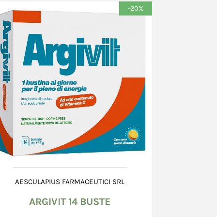
-20%
ntegro, non danneggiato, né bagnato od alterato.
teriori o la mancata corrispondenza del
delle indicazioni, devono essere
testati al corriere che effettua la consegna,
ra "ritiro con riserva" sull'apposito
natorio e confermati, entro 8 (otto) giorni
 una raccomandata A.R. al corriere, il cui
ato sul documento accompagnatorio. Nel caso
danneggiato scrivere "ritiro con riserva perché
to". E' inoltre richiesta l'apertura di una
 presso il Venditore, mediante l’utilizzo della
zione problemi nella scheda dell’ordine.
il documento del corriere, il Consumatore non
a contestazione circa le caratteristiche dei
tto salvo quanto previsto all’art. 15 (Diritto di
AESCULAPIUS FARMACEUTICI SRL
ARGIVIT 14 BUSTE
 imballo integro, il Consumatore dovrà
 entro 8 (otto) giorni dal giorno successivo a