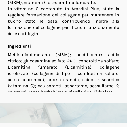
(MSM), vitamina C e L-carnitina fumarato.
La vitamina C contenuta in Amedial Plus, aiuta la
regolare formazione del collagene per mantenere in
buono stato le ossa, contribuendo inoltre alla
formazione del collagene per il buon funzionamento
delle cartilagini.
Ingredienti
Metilsulfonilmetano (MSM); acidificante: acido
citrico; glucosamina solfato 2KCl, condroitina solfato;
L-carnitina fumarato (L-carnitina), collagene
idrolizzato (collagene di tipo II, condroitina solfato,
acido ialuronico), aroma arancia, acido L-ascorbico
(vitamina C); edulcoranti: aspartame, acesulfame K;
coloranti; rosso barbabietola, riboflavina-5'-fosfato.
Caratteristiche nutrizionali
Per
Composizione
bustina
%VNR