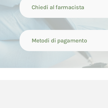
Chiedi al farmacista
Metodi di pagamento
Contattaci tramite compila
Il pagamento dei prodotti può avvenire attrave
Contattaci tramite whatsap
di seguito indicate.
Il pagamento con carta di credito avverrà cont
Contattaci tramite chiamata
dell'ordine da parte del Consumatore.